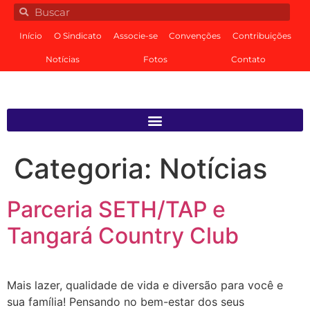
Início
O Sindicato
Associe-se
Convenções
Contribuições
Notícias
Fotos
Contato
Categoria:
Notícias
Parceria SETH/TAP e
Tangará Country Club
Mais lazer, qualidade de vida e diversão para você e
sua família! Pensando no bem-estar dos seus