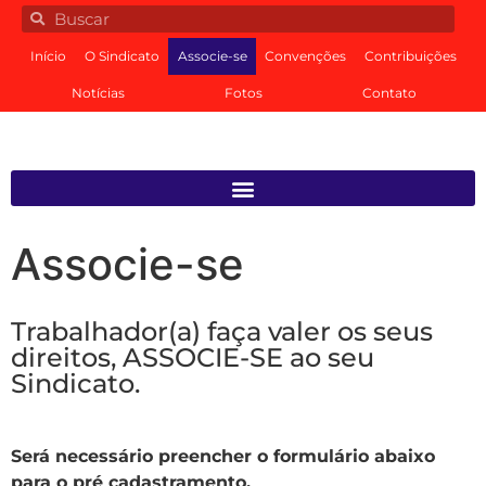
Início
O Sindicato
Associe-se
Convenções
Contribuições
Notícias
Fotos
Contato
Associe-se
Trabalhador(a) faça valer os seus
direitos, ASSOCIE-SE ao seu
Sindicato.
Será necessário preencher o formulário abaixo
para o pré cadastramento.